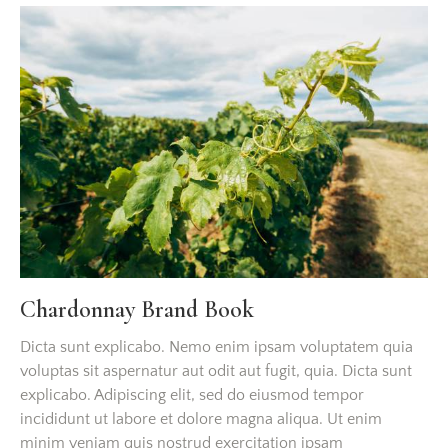
Chardonnay Brand Book
Dicta sunt explicabo. Nemo enim ipsam voluptatem quia
voluptas sit aspernatur aut odit aut fugit, quia. Dicta sunt
explicabo. Adipiscing elit, sed do eiusmod tempor
incididunt ut labore et dolore magna aliqua. Ut enim
minim veniam quis nostrud exercitation ipsam