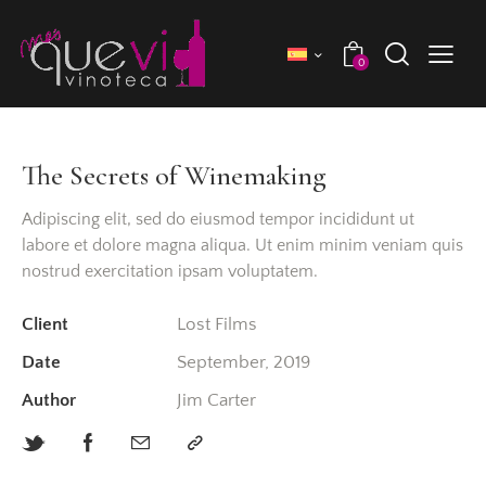
0
The Secrets of Winemaking
Adipiscing elit, sed do eiusmod tempor incididunt ut
labore et dolore magna aliqua. Ut enim minim veniam quis
nostrud exercitation ipsam voluptatem.
Client
Lost Films
Date
September, 2019
Author
Jim Carter