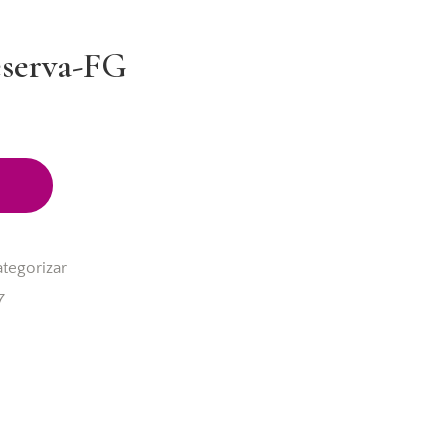
serva-FG
ategorizar
7