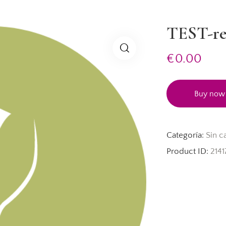
TEST-re
€
0.00
Buy now
Categoría:
Sin c
Product ID:
2141