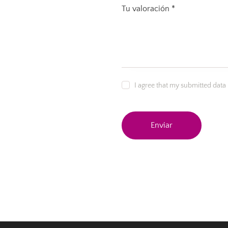
Tu valoración
*
I agree that my submitted data 