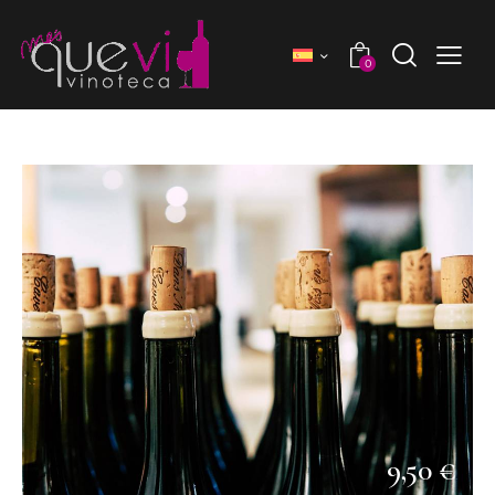
0
9,50 €